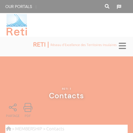
OUR PORTALS :
RETI |
Réseau d'Excellence des Territoires Insulaires
RETI
|
Contacts
PARTAGE
PDF
>
MEMBERSHIP
> Contacts