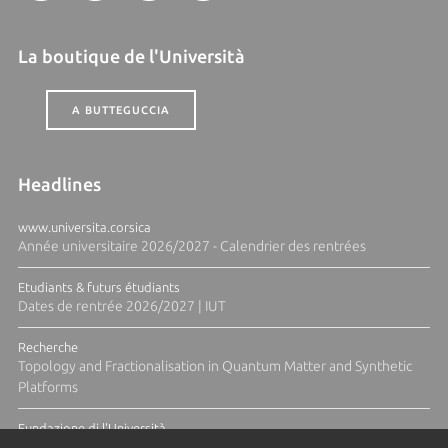
La boutique de l'Università
A BUTTEGUCCIA
Headlines
www.universita.corsica
Année universitaire 2026/2027 - Calendrier des rentrées
Etudiants & futurs étudiants
Dates de rentrée 2026/2027 | IUT
Recherche
Topology and Fractionalisation in Quantum Matter and Synthetic
Platforms
Fundazione di l'Università
Résidence Ange Tomasi "Lagune and Zeste" avec la photographe