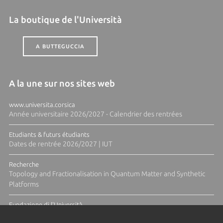
La boutique de l'Università
A BUTTEGUCCIA
A la une sur nos sites web
www.universita.corsica
Année universitaire 2026/2027 - Calendrier des rentrées
Etudiants & futurs étudiants
Dates de rentrée 2026/2027 | IUT
Recherche
Topology and Fractionalisation in Quantum Matter and Synthetic
Platforms
Fundazione di l'Università
Résidence Ange Tomasi "Lagune and Zeste" avec la photographe