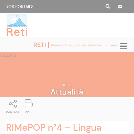
NOS PORTAILS :
RETI |
Réseau d'Excellence des Territoires Insulaires
Attualità
RETI
|
Attualità
PARTAGE
PDF
RIMePOP n°4 – Lingua