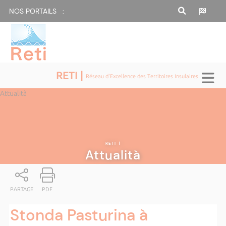
NOS PORTAILS :
RETI |
Réseau d'Excellence des Territoires Insulaires
Attualità
RETI
|
Attualità
PARTAGE
PDF
Stonda Pasturina à