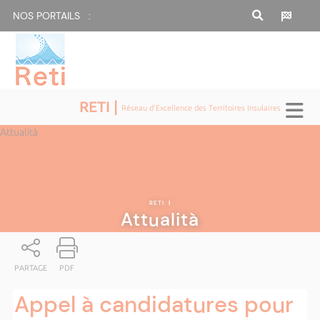
NOS PORTAILS :
RETI |
Réseau d'Excellence des Territoires Insulaires
Attualità
RETI
|
Attualità
PARTAGE
PDF
Appel à candidatures pour