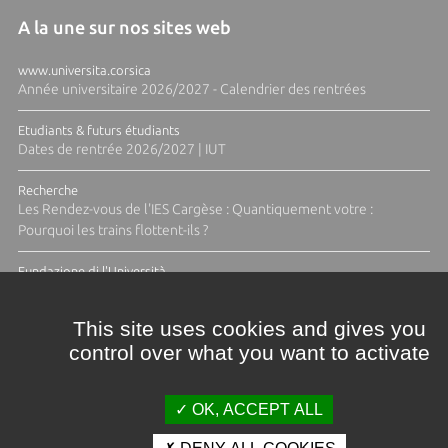
A la une sur nos sites web
www.universita.corsica
Année universitaire 2026/2027 - Calendrier des rentrées
Etudiants & futurs étudiants
Dates de rentrée 2026/2027 | IUT
Recherche
Les Rendez-vous de l'IES Cargèse : Quantiquement votre :
Pourquoi les trains flottent-ils ?
Fundazione di l'Università
Résidence Ange Tomasi "Lagune and Zeste" avec la photographe
Diane Moulenc
This site uses cookies and gives you
control over what you want to activate
TOUTES LES ACTUS
OK, ACCEPT ALL