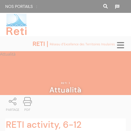
NOS PORTAILS :
RETI |
Réseau d'Excellence des Territoires Insulaires
Attualità
RETI
|
Attualità
PARTAGE
PDF
RETI activity, 6-12