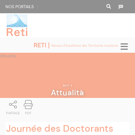
NOS PORTAILS :
RETI |
Réseau d'Excellence des Territoires Insulaires
Attualità
RETI
|
Attualità
PARTAGE
PDF
Journée des Doctorants