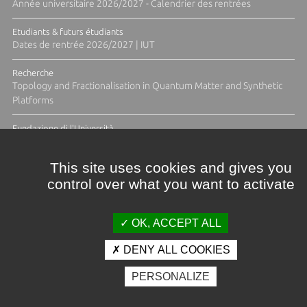
Année universitaire 2026/2027 - Calendrier des rentrées
Etudiants & futurs étudiants
Dates de rentrée 2026/2027 | IUT
Recherche
Topology and Fractionalisation in Quantum Matter and Synthetic
Platforms
Fundazione di l'Università
Résidence Ange Tomasi "Lagune and Zeste" avec la photographe
Diane Moulenc
This site uses cookies and gives you
control over what you want to activate
TOUTES LES ACTUS
OK, ACCEPT ALL
DENY ALL COOKIES
Crédits et mentions légales
PERSONALIZE
Contacts
Plan d'accès
Espace presse
Photothèque
Recrutement
Marchés publics