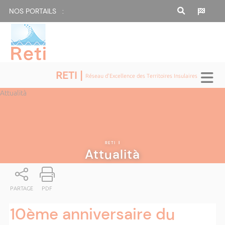
NOS PORTAILS :
RETI |
Réseau d'Excellence des Territoires Insulaires
Attualità
RETI
|
Attualità
PARTAGE
PDF
10ème anniversaire du