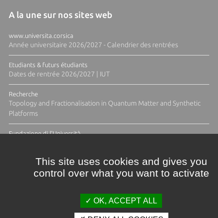
A la une sur nos sites web
www.universita.corsica
Année universitaire 2026/2027 - Calendrier des rentrées
Etudiants & futurs étudiants
Dates de rentrée 2026/2027 | IUT
Recherche
Topology and Fractionalisation in Quantum Matter and Synthetic
Platforms
Fundazione di l'Università
Résidence Ange Tomasi "Lagune and Zeste" avec la photographe
Diane Moulenc
This site uses cookies and gives you
control over what you want to activate
TOUTES LES ACTUS
OK, ACCEPT ALL