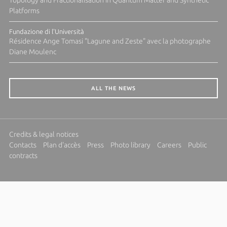
Topology and Fractionalisation in Quantum Matter and Synthetic
Platforms
Fundazione di l'Università
Résidence Ange Tomasi "Lagune and Zeste" avec la photographe
Diane Moulenc
ALL THE NEWS
Credits & legal notices
Contacts
Plan d'accès
Press
Photo library
Careers
Public
contracts