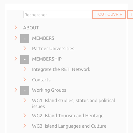
TOUT OUVRIR
ABOUT
COLLAPSE
MEMBERS
Partner Universities
COLLAPSE
MEMBERSHIP
Integrate the RETI Network
Contacts
COLLAPSE
Working Groups
WG1: Island studies, status and political
issues
WG2: Island Tourism and Heritage
WG3: Island Languages and Culture